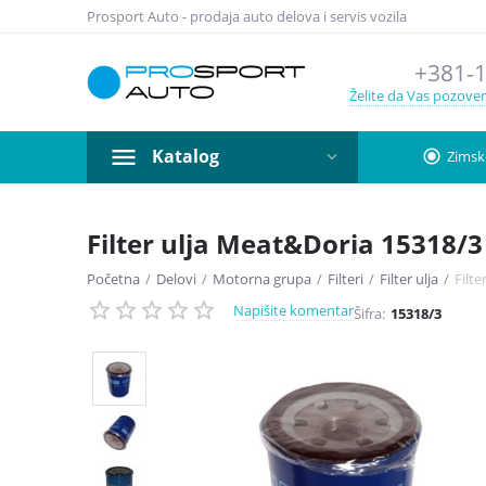
Prosport Auto - prodaja auto delova i servis vozila
+381-1
Želite da Vas pozov
Katalog
radio_button_checked
Zimsk
Filter ulja Meat&Doria 15318/3
Početna
/
Delovi
/
Motorna grupa
/
Filteri
/
Filter ulja
/
Filt
Napišite komentar
Šifra:
15318/3