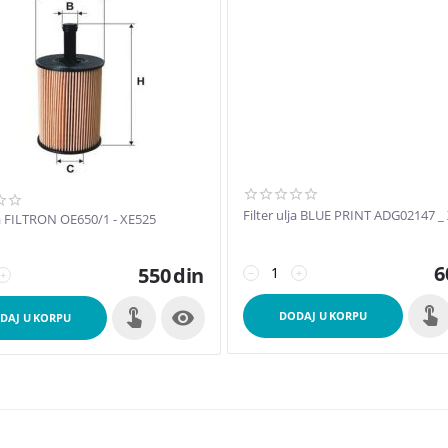
Filter ulja BLUE PRINT ADG02147 _
lja FILTRON OE650/1 - XE525
6
550
din
−
+
+

DODAJ U KORPU
DAJ U KORPU