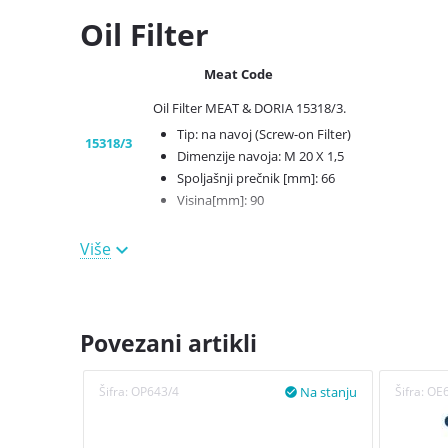
Oil Filter
Meat Code
Oil Filter MEAT & DORIA 15318/3.
Tip: na navoj (Screw-on Filter)
15318/3
Dimenzije navoja: M 20 X 1,5
Spoljašnji prečnik [mm]: 66
Visina[mm]: 90
Više
Koristi se na
346
modela putničkih vozila i
5
komercijalnih vozi
proizvodjač i model
ALFA ROMEO
MITO (955)
Povezani artikli
1.4
51Kw 69CV 1368cc
1.4
57Kw 78CV 1368cc
Šifra:
OE6
Na stanju
Šifra:
OP643/4

1.4
70Kw 95CV 1368cc
1.4
58Kw 78CV 1368cc