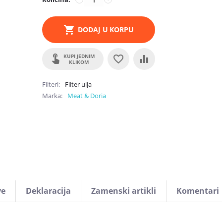
DODAJ U KORPU
KUPI JEDNIM
KLIKOM
Filteri
Filter ulja
Marka
Meat & Doria
ve
Deklaracija
Zamenski artikli
Komentari