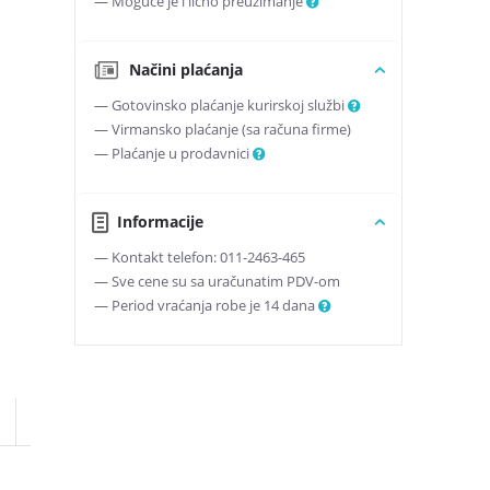
— Moguće je i lično preuzimanje
Načini plaćanja
— Gotovinsko plaćanje kurirskoj službi
— Virmansko plaćanje (sa računa firme)
— Plaćanje u prodavnici
Informacije
— Kontakt telefon: 011-2463-465
— Sve cene su sa uračunatim PDV-om
— Period vraćanja robe je 14 dana