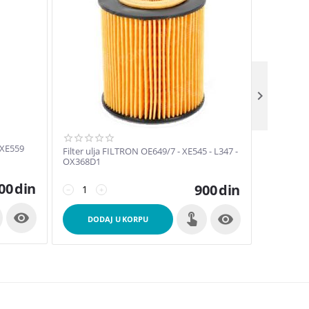

 XE559
Filter ulja FILTRON OE649/7 - XE545 - L347 -
Filter ul
OX368D1
00
din
900
din
−
+
−
+


DODAJ U KORPU
DOD