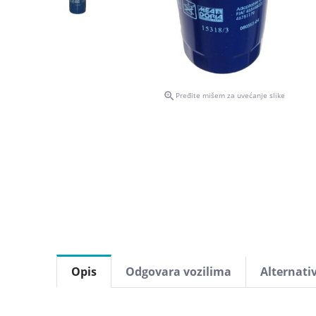

Pređite mišem za uvećanje slike
Opis
Odgovara vozilima
Alternati