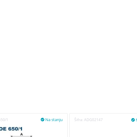
la
verzije
Na stanju
50/1
Šifra:
ADG02147

