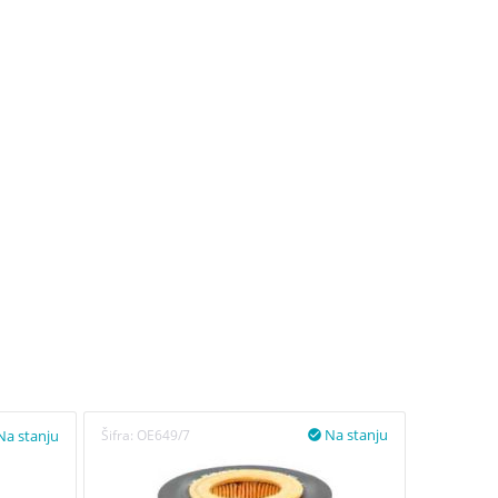
Na stanju
Šifra:
OE649/7
Šifra:
OX3
Na stanju
