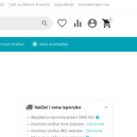
ači
Upit za delove ili servis
Zaposlenje
Kontaktirajte nas
0





rnosni šrafovi
radio_button_checked
Auto kozmetika
Načini i cena isporuke
— Besplatna isporuka preko 5000 din.
— Kurirska služba: Post Express -
Cenovnik
— Kurirska služba: BEX express -
Cenovnik