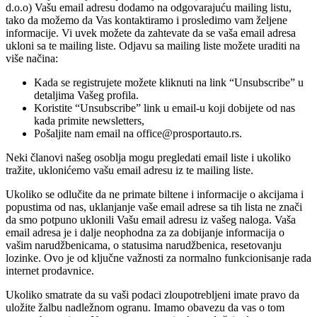
d.o.o) Vašu email adresu dodamo na odgovarajuću mailing listu,
tako da možemo da Vas kontaktiramo i prosledimo vam željene
informacije. Vi uvek možete da zahtevate da se vaša email adresa
ukloni sa te mailing liste. Odjavu sa mailing liste možete uraditi na
više načina:
Kada se registrujete možete kliknuti na link “Unsubscribe” u
detaljima Vašeg profila.
Koristite “Unsubscribe” link u email-u koji dobijete od nas
kada primite newsletters,
Pošaljite nam email na office@prosportauto.rs.
Neki članovi našeg osoblja mogu pregledati email liste i ukoliko
tražite, uklonićemo vašu email adresu iz te mailing liste.
Ukoliko se odlučite da ne primate biltene i informacije o akcijama i
popustima od nas, uklanjanje vaše email adrese sa tih lista ne znači
da smo potpuno uklonili Vašu email adresu iz vašeg naloga. Vaša
email adresa je i dalje neophodna za za dobijanje informacija o
vašim narudžbenicama, o statusima narudžbenica, resetovanju
lozinke. Ovo je od ključne važnosti za normalno funkcionisanje rada
internet prodavnice.
Ukoliko smatrate da su vaši podaci zloupotrebljeni imate pravo da
uložite žalbu nadležnom ogranu. Imamo obavezu da vas o tom