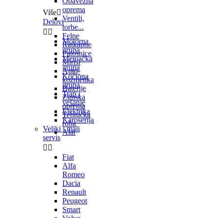
Obavezna
oprema
Više

Ventili,
Delovi
torbe...


Felne
Motorna
Ratkapne
grupa
Patosnice
Menjačka
Mirisi
grupa
Auto-
Kočiona
kozmetika
grupa
Baterije
Trap i
Zimska
vešanje
oprema
Elektrika
Tehnička
Karoserija
roba
Veliki i mali
Alat
servis


Fiat
Alfa
Romeo
Dacia
Renault
Peugeot
Smart