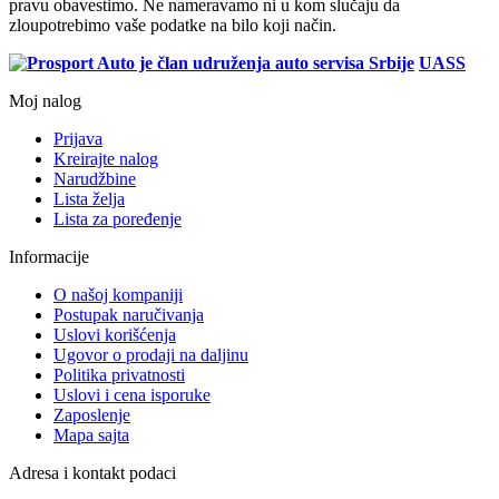
pravu obavestimo. Ne nameravamo ni u kom slučaju da
zloupotrebimo vaše podatke na bilo koji način.
UASS
Moj nalog
Prijava
Kreirajte nalog
Narudžbine
Lista želja
Lista za poređenje
Informacije
O našoj kompaniji
Postupak naručivanja
Uslovi korišćenja
Ugovor o prodaji na daljinu
Politika privatnosti
Uslovi i cena isporuke
Zaposlenje
Mapa sajta
Adresa i kontakt podaci