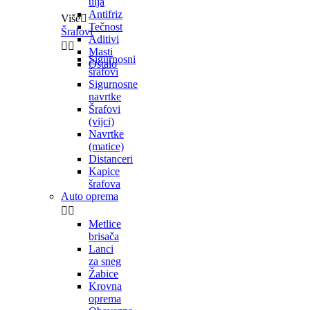
ulja
Antifriz
Više

Tečnost
Šrafovi
Aditivi


Masti
Sigurnosni
Ostalo
šrafovi
Sigurnosne
navrtke
Šrafovi
(vijci)
Navrtke
(matice)
Distanceri
Kapice
šrafova
Auto oprema


Metlice
brisača
Lanci
za sneg
Žabice
Krovna
oprema