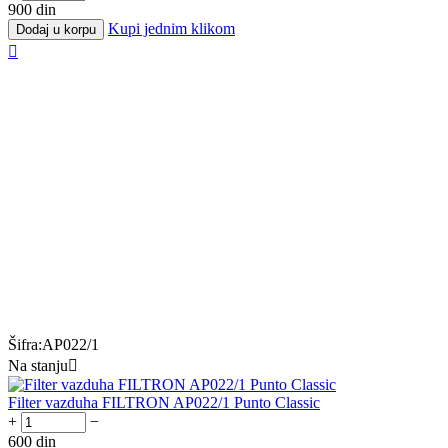
900
din
Kupi jednim klikom
Dodaj u korpu

Šifra:
AP022/1
Na stanju

Filter vazduha FILTRON AP022/1 Punto Classic
+
−
600
din