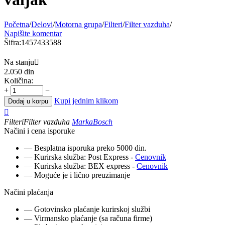
Početna
/
Delovi
/
Motorna grupa
/
Filteri
/
Filter vazduha
/
Napišite komentar
Šifra:
1457433588
Na stanju

2.050
din
Količina:
+
−
Kupi jednim klikom
Dodaj u korpu

Filteri
Filter vazduha
Marka
Bosch
Načini i cena isporuke
— Besplatna isporuka preko 5000 din.
— Kurirska služba: Post Express -
Cenovnik
— Kurirska služba: BEX express -
Cenovnik
— Moguće je i lično preuzimanje
Načini plaćanja
— Gotovinsko plaćanje kurirskoj službi
— Virmansko plaćanje (sa računa firme)