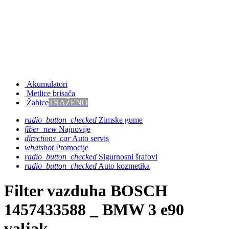
Akumulatori
Metlice brisača
Žabice
TRAŽENO
radio_button_checked
Zimske gume
fiber_new
Najnovije
directions_car
Auto servis
whatshot
Promocije
radio_button_checked
Sigurnosni šrafovi
radio_button_checked
Auto kozmetika
Filter vazduha BOSCH
1457433588 _ BMW 3 e90
valjak