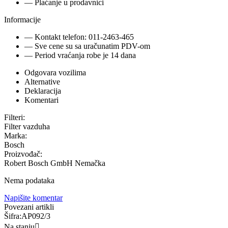
— Plaćanje u prodavnici
Informacije
— Kontakt telefon: 011-2463-465
— Sve cene su sa uračunatim PDV-om
— Period vraćanja robe je 14 dana
Odgovara vozilima
Alternative
Deklaracija
Komentari
Filteri:
Filter vazduha
Marka:
Bosch
Proizvođač:
Robert Bosch GmbH Nemačka
Nema podataka
Napišite komentar
Povezani artikli
Šifra:
AP092/3
Na stanju
