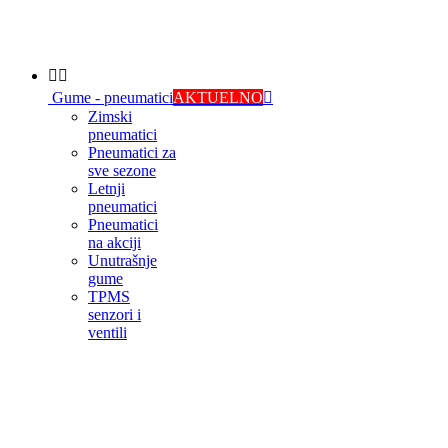


Gume - pneumatici
AKTUELNO

Zimski
pneumatici
Pneumatici za
sve sezone
Letnji
pneumatici
Pneumatici
na akciji
Unutrašnje
gume
TPMS
senzori i
ventili