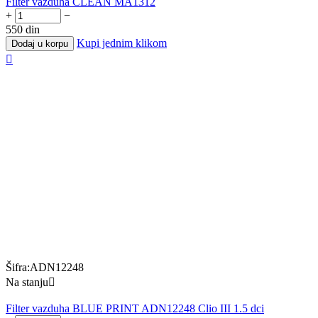
Filter vazduha CLEAN MA1312
+
−
550
din
Kupi jednim klikom
Dodaj u korpu

Šifra:
ADN12248
Na stanju

Filter vazduha BLUE PRINT ADN12248 Clio III 1.5 dci