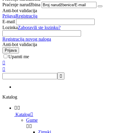
Praćenje narudžbina
Anti-bot validacija
Prijava
Registracija
E-mail
Lozinka
Zaboravili ste lozinku?
Registracija novog naloga
Anti-bot validacija
Prijava
Upamti me



Katalog


Katalog

Gume


Zimski