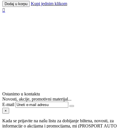
Kupi jednim klikom
Dodaj u korpu

Ostanimo u kontaktu
Novosti, akcije, promotivni materijal...
E-mail
×
Kada se prijavite na našu listu za dobijanje biltena, novosti, za
informacije o akcijama i promocijama, mi (PROSPORT AUTO