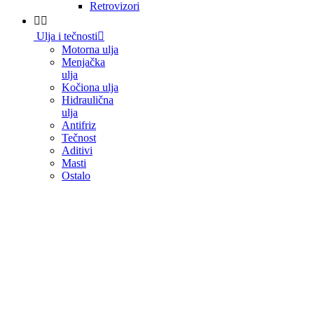
Retrovizori


Ulja i tečnosti

Motorna ulja
Menjačka
ulja
Kočiona ulja
Hidraulična
ulja
Antifriz
Tečnost
Aditivi
Masti
Ostalo