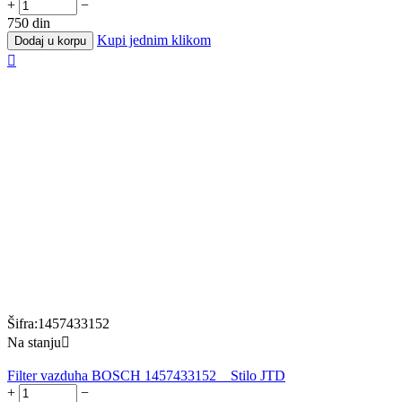
+
−
750
din
Kupi jednim klikom
Dodaj u korpu

Šifra:
1457433152
Na stanju

Filter vazduha BOSCH 1457433152 _ Stilo JTD
+
−