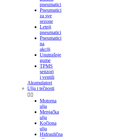
pneumatici
Pneumatici
za sve
sezone
Letnji
pneumatici
Pneumatici
na
akciji
Unutrašnje
gume
TPMS
senzori
i ventili
Akumulatori
Ulja i tečnosti


Motorna
ulja
Menjačka
ulja
Kočiona
ulja
Hidraulična