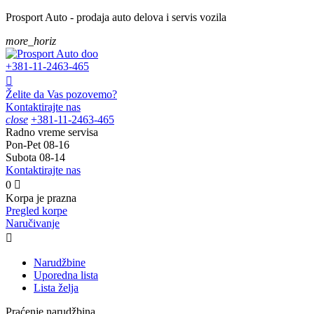
Prosport Auto - prodaja auto delova i servis vozila
more_horiz
+381-11-
2463-465

Želite da Vas pozovemo?
Kontaktirajte nas
close
+381-11-
2463-465
Radno vreme servisa
Pon-Pet
08-16
Subota
08-14
Kontaktirajte nas
0

Korpa je prazna
Pregled korpe
Naručivanje

Narudžbine
Uporedna lista
Lista želja
Praćenje narudžbina