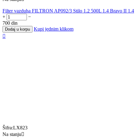
Filter vazduha FILTRON AP092/3 Stilo 1.2 500L 1.4 Bravo II 1.4
+
−
700
din
Kupi jednim klikom
Dodaj u korpu

Šifra:
LX823
Na stanju
