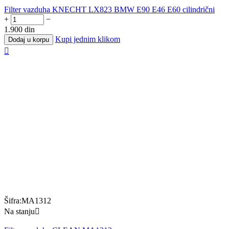
Filter vazduha KNECHT LX823 BMW E90 E46 E60 cilindrični
+
−
1.900
din
Kupi jednim klikom
Dodaj u korpu

Šifra:
MA1312
Na stanju
