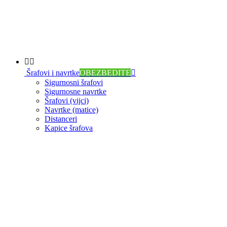


Šrafovi i navrtke
OBEZBEDITE

Sigurnosni šrafovi
Sigurnosne navrtke
Šrafovi (vijci)
Navrtke (matice)
Distanceri
Kapice šrafova