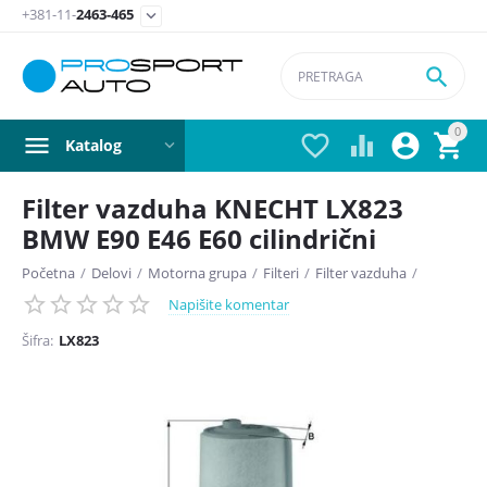
+381-11-
2463-465


0




Katalog
Filter vazduha KNECHT LX823
BMW E90 E46 E60 cilindrični
Početna
/
Delovi
/
Motorna grupa
/
Filteri
/
Filter vazduha
/
Napišite komentar
Šifra:
LX823