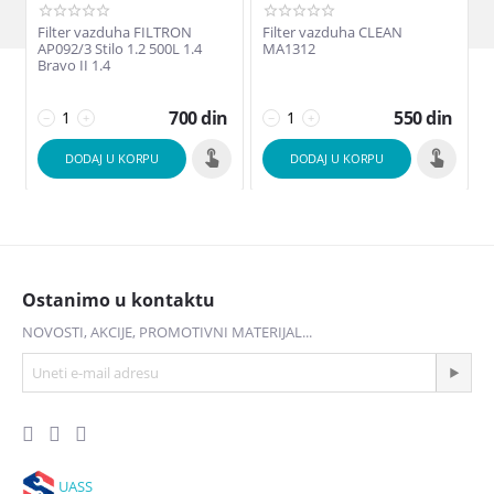
Filter vazduha FILTRON
Filter vazduha CLEAN
AP092/3 Stilo 1.2 500L 1.4
MA1312
Bravo II 1.4
v
700
din
550
din
−
+
−
+
DODAJ U KORPU
DODAJ U KORPU
Ostanimo u kontaktu
NOVOSTI, AKCIJE, PROMOTIVNI MATERIJAL...
UASS