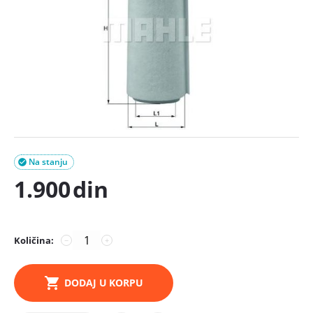
Na stanju

1.900
din
Količina:
−
+
DODAJ U KORPU