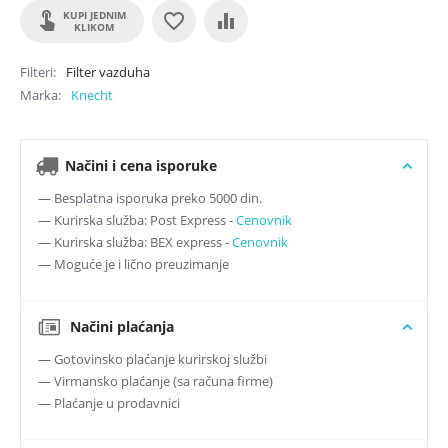
KUPI JEDNIM
KLIKOM
Filteri
Filter vazduha
Marka
Knecht
Načini i cena isporuke
— Besplatna isporuka preko 5000 din.
— Kurirska služba: Post Express -
Cenovnik
— Kurirska služba: BEX express -
Cenovnik
— Moguće je i lično preuzimanje
Načini plaćanja
— Gotovinsko plaćanje kurirskoj službi
— Virmansko plaćanje (sa računa firme)
— Plaćanje u prodavnici