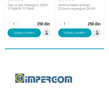
Ćep za ulje Impergom 29631
Gumica balans poluge
71740676 7713649
23.5mm Impergom 28160
350
din
250
din
−
+
−
+
DODAJ U KORPU
DODAJ U KORPU