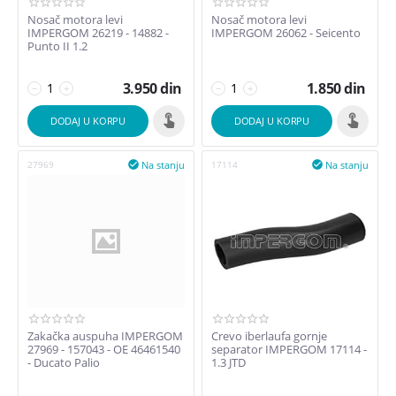
Nosač motora levi
Nosač motora levi
IMPERGOM 26219 - 14882 -
IMPERGOM 26062 - Seicento
Punto II 1.2
3.950
din
1.850
din
−
+
−
+
DODAJ U KORPU
DODAJ U KORPU
Na stanju
Na stanju
27969

17114

Zakačka auspuha IMPERGOM
Crevo iberlaufa gornje
27969 - 157043 - OE 46461540
separator IMPERGOM 17114 -
- Ducato Palio
1.3 JTD