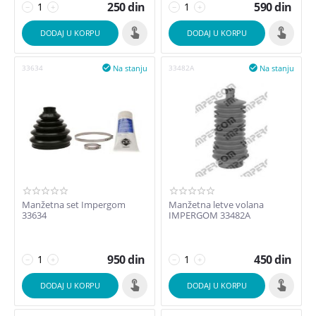
250
din
590
din
−
+
−
+
DODAJ U KORPU
DODAJ U KORPU
Na stanju
Na stanju
33634

33482A

Manžetna set Impergom
Manžetna letve volana
33634
IMPERGOM 33482A
950
din
450
din
−
+
−
+
DODAJ U KORPU
DODAJ U KORPU