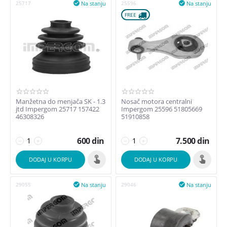
Na stanju
Na stanju
25717

25596

FREE 
Manžetna do menjača SK - 1.3
Nosač motora centralni
jtd Impergom 25717 157422
Impergom 25596 51805669
46308326
51910858
600
din
7.500
din
−
+
−
+
DODAJ U KORPU
DODAJ U KORPU
Na stanju
Na stanju
29055

29046
