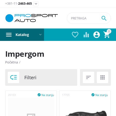
+381-11-
2463-465


0




Katalog
Impergom
Postavite filter
Početna
/
Čepovi

Filteri


Čep za ulje
Na stanju
Na stanju
20103

17705

Vrsta manžetne trapa
Manžetne letve volana