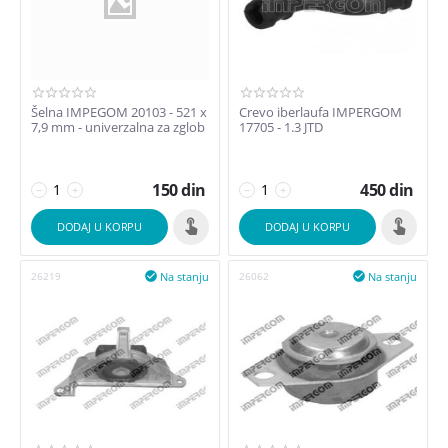
Cena
din
–
din
Šelna IMPEGOM 20103 - 521 x
Crevo iberlaufa IMPERGOM
150
din
7500
din
7,9 mm - univerzalna za zglob
17705 - 1.3 JTD
150
din
450
din
−
+
−
+
DODAJ U KORPU
DODAJ U KORPU
Na stanju
Na stanju
26219

26062
