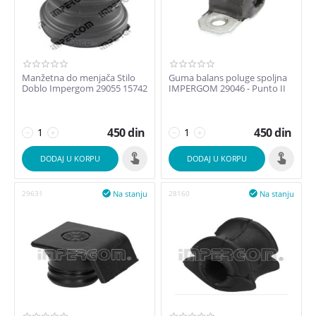
Manžetna do menjača Stilo
Guma balans poluge spoljna
Doblo Impergom 29055 15742
IMPERGOM 29046 - Punto II
450
din
450
din
−
+
−
+
DODAJ U KORPU
DODAJ U KORPU
Na stanju
Na stanju
29631

28160
