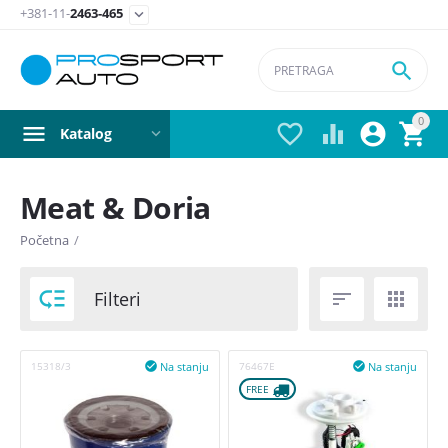
+381-11-
2463-465


0




Katalog
Meat & Doria
Postavite filter
Početna
/
Filteri

Filteri


Filter ulja
Filter goriva
Na stanju
Na stanju
15318/3

76467E

Filter klime
FREE 
Cena