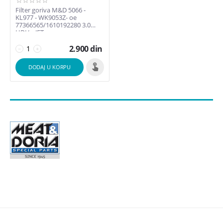
Filter goriva M&D 5066 -
KL977 - WK9053Z- oe
77366565/1610192280 3.0
HDI/mJET
2.900
din
−
+
DODAJ U KORPU