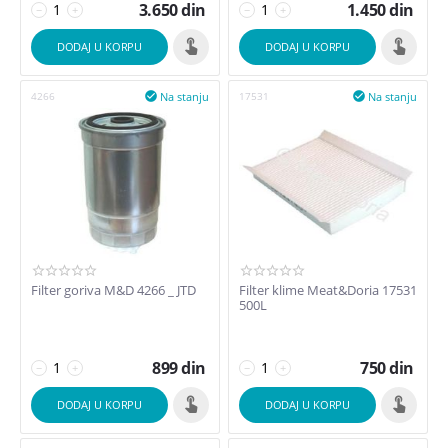
3.650
din
1.450
din
−
+
−
+
DODAJ U KORPU
DODAJ U KORPU
Na stanju
Na stanju
4266

17531

Filter goriva M&D 4266 _ JTD
Filter klime Meat&Doria 17531
500L
899
din
750
din
−
+
−
+
DODAJ U KORPU
DODAJ U KORPU