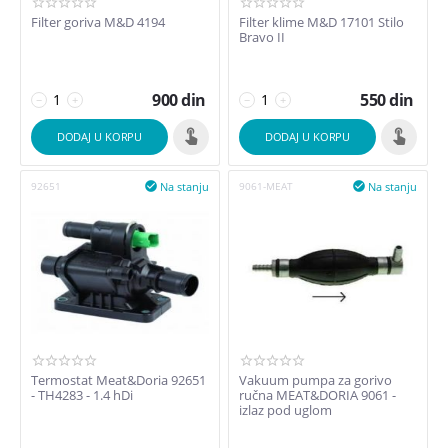
Filter goriva M&D 4194
Filter klime M&D 17101 Stilo
Bravo II
900
din
550
din
−
+
−
+
DODAJ U KORPU
DODAJ U KORPU
Na stanju
Na stanju
92651

9061-MEAT

Termostat Meat&Doria 92651
Vakuum pumpa za gorivo
- TH4283 - 1.4 hDi
ručna MEAT&DORIA 9061 -
izlaz pod uglom