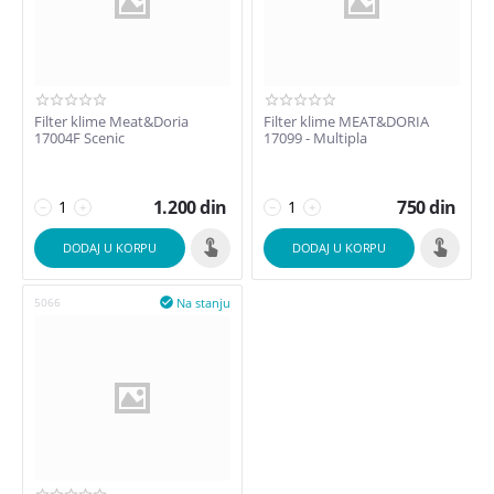
Filter klime Meat&Doria
Filter klime MEAT&DORIA
17004F Scenic
17099 - Multipla
1.200
din
750
din
−
+
−
+
DODAJ U KORPU
DODAJ U KORPU
Na stanju
5066
