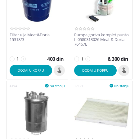
din
–
din
400
din
6300
din
Filter ulja Meat&Doria
Pumpa goriva komplet punto
15318/3
II 0580313026 Meat & Doria
76467E
400
din
6.300
din
−
+
−
+
DODAJ U KORPU
DODAJ U KORPU
Na stanju
Na stanju
4194

17101
