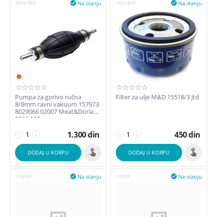
Na stanju
Na stanju
9066-MD

15518/3

Pumpa za gorivo ručna
Filter za ulje M&D 15518/3 jtd
8/8mm ravni vakuum 157973
8029066 02007 Meat&Doria
9066-MD
1.300
din
450
din
−
+
−
+
DODAJ U KORPU
DODAJ U KORPU
Na stanju
Na stanju
17004F

17099
