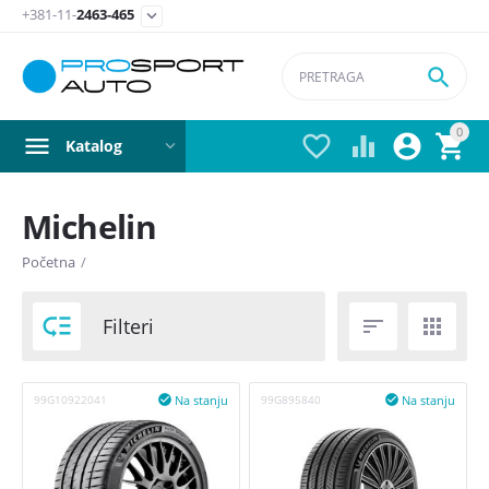
+381-11-
2463-465


0




Katalog
Michelin
Postavite filter
Početna
/
Vrsta

Filteri


Auto gume
Na stanju
Na stanju
99G10922041

99G895840

Sezona
Letnji pneumatici