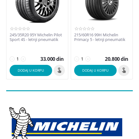
Širina
215
245
245/35R20 95Y Michelin Pilot
215/60R16 99H Michelin
Sport 4S - letnji pneumatik
Primacy 5 - letnji pneumatik
Visina
35
33.000
din
20.800
din
−
+
−
+
60
DODAJ U KORPU
DODAJ U KORPU
Radijus
R16
R20
Cena
din
–
din