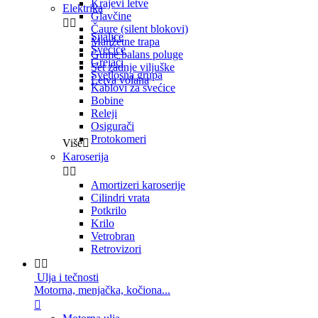
Krajevi letve
Elektrika
Glavčine


Čaure (silent blokovi)
Sijalice
Manžetne trapa
Svećice
Gume balans poluge
Grejači
Set zadnje viljuške
Svetlosna grupa
Letva volana
Kablovi za svećice
Bobine
Releji
Osigurači
Protokomeri
Više

Karoserija


Amortizeri karoserije
Cilindri vrata
Potkrilo
Krilo
Vetrobran
Retrovizori


Ulja i tečnosti
Motorna, menjačka, kočiona...
