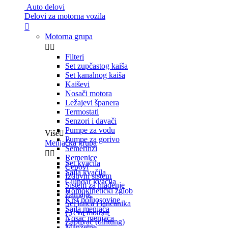
Auto delovi
Delovi za motorna vozila

Motorna grupa


Filteri
Set zupčastog kaiša
Set kanalnog kaiša
Kaiševi
Nosači motora
Ležajevi španera
Termostati
Senzori i davači
Pumpe za vodu
Više

Pumpe za gorivo
Menjačka grupa
Semerinzi


Remenice
Set kvačila
Čepovi
Sajla kvačila
Izduvni sistem
Cilindar kvačila
Sistem za hlađenje
Homokinetički zglob
Zamajac
Krst poluosovine
Set lanca i lančanika
Sajla menjača
Creva motora
Nosač menjača
Zaptivač (dihtung)
Manžetne