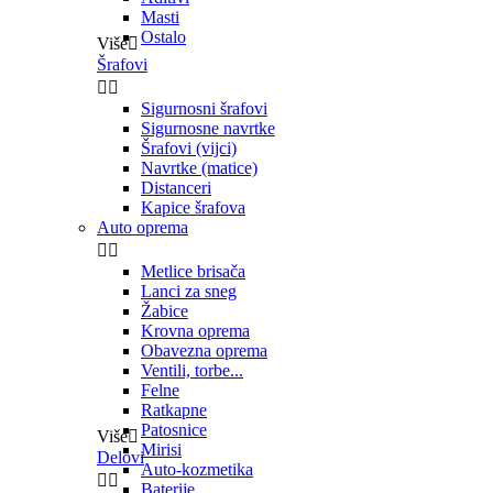
Masti
Ostalo
Više

Šrafovi


Sigurnosni šrafovi
Sigurnosne navrtke
Šrafovi (vijci)
Navrtke (matice)
Distanceri
Kapice šrafova
Auto oprema


Metlice brisača
Lanci za sneg
Žabice
Krovna oprema
Obavezna oprema
Ventili, torbe...
Felne
Ratkapne
Patosnice
Više

Mirisi
Delovi
Auto-kozmetika


Baterije