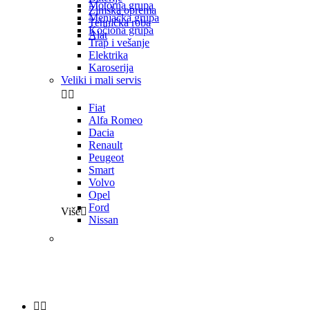
Motorna grupa
Zimska oprema
Menjačka grupa
Tehnička roba
Kočiona grupa
Alat
Trap i vešanje
Elektrika
Karoserija
Veliki i mali servis


Fiat
Alfa Romeo
Dacia
Renault
Peugeot
Smart
Volvo
Opel
Ford
Više

Nissan

