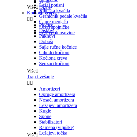
Ventili
Ležaj potisni
Više

Dizne
Viljuška kvačila
Kočiona grupa
Rezervoar
Graničnik pedale kvačila


Čaure menjača
Pločice
Ležaj spojničke
Diskovi
Ležaj poluosovine
Paknovi
Doboši
Sajle ručne kočnice
Cilindri kočioni
Kočiona creva
Senzori kočioni
Više

Trap i vešanje


Amortizeri
Opruge amortizera
Nosači amortizera
Ležajevi amortizera
Kugle
Spone
Stabilizatori
Ramena (viljuške)
Ležajevi točka
Više
