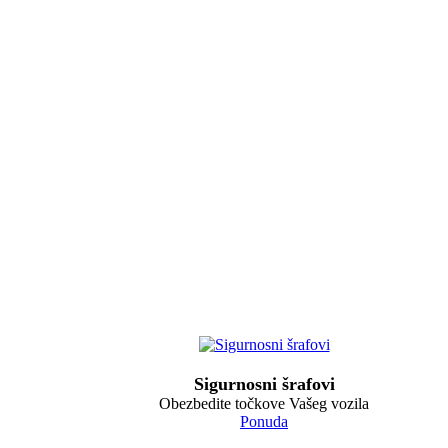
Sigurnosni šrafovi
Obezbedite točkove Vašeg vozila
Ponuda