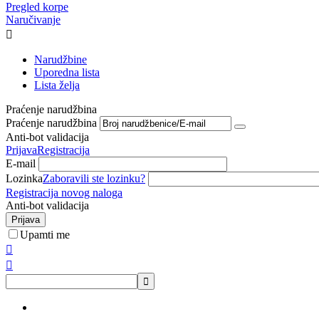
Pregled korpe
Naručivanje

Narudžbine
Uporedna lista
Lista želja
Praćenje narudžbina
Praćenje narudžbina
Anti-bot validacija
Prijava
Registracija
E-mail
Lozinka
Zaboravili ste lozinku?
Registracija novog naloga
Anti-bot validacija
Prijava
Upamti me


