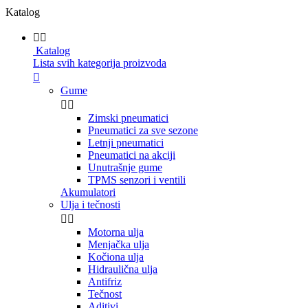
Katalog


Katalog
Lista svih kategorija proizvoda

Gume


Zimski pneumatici
Pneumatici za sve sezone
Letnji pneumatici
Pneumatici na akciji
Unutrašnje gume
TPMS senzori i ventili
Akumulatori
Ulja i tečnosti


Motorna ulja
Menjačka ulja
Kočiona ulja
Hidraulična ulja
Antifriz
Tečnost
Aditivi