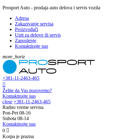
Prosport Auto - prodaja auto delova i servis vozila
Adresa
Zakazivanje servisa
Proizvođači
Upit za delove ili servis
Zaposlenje
Kontaktirajte nas
more_horiz
+381-11-
2463-465

Želite da Vas pozovemo?
Kontaktirajte nas
close
+381-11-
2463-465
Radno vreme servisa
Pon-Pet
08-16
Subota
08-14
Kontaktirajte nas
0

Korpa je prazna