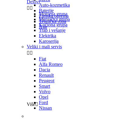
Delovi
Auto-kozmetika


Baterije
Motorna grupa
Zimska oprema
Menjačka grupa
Tehnička roba
Kočiona grupa
Alat
Trap i vešanje
Elektrika
Karoserija
Veliki i mali servis


Fiat
Alfa Romeo
Dacia
Renault
Peugeot
Smart
Volvo
Opel
Ford
Više

Nissan