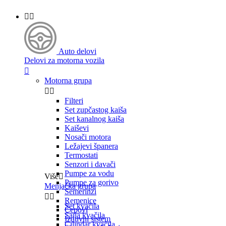


Auto delovi
Delovi za motorna vozila

Motorna grupa


Filteri
Set zupčastog kaiša
Set kanalnog kaiša
Kaiševi
Nosači motora
Ležajevi španera
Termostati
Senzori i davači
Pumpe za vodu
Više

Pumpe za gorivo
Menjačka grupa
Semerinzi


Remenice
Set kvačila
Čepovi
Sajla kvačila
Izduvni sistem
Cilindar kvačila