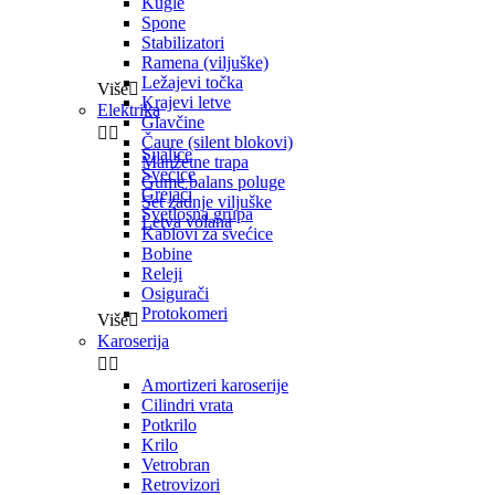
Kugle
Spone
Stabilizatori
Ramena (viljuške)
Ležajevi točka
Više

Krajevi letve
Elektrika
Glavčine


Čaure (silent blokovi)
Sijalice
Manžetne trapa
Svećice
Gume balans poluge
Grejači
Set zadnje viljuške
Svetlosna grupa
Letva volana
Kablovi za svećice
Bobine
Releji
Osigurači
Protokomeri
Više

Karoserija


Amortizeri karoserije
Cilindri vrata
Potkrilo
Krilo
Vetrobran
Retrovizori