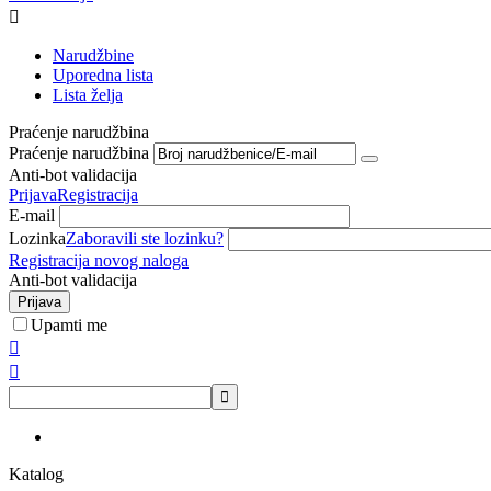

Narudžbine
Uporedna lista
Lista želja
Praćenje narudžbina
Praćenje narudžbina
Anti-bot validacija
Prijava
Registracija
E-mail
Lozinka
Zaboravili ste lozinku?
Registracija novog naloga
Anti-bot validacija
Prijava
Upamti me



Katalog