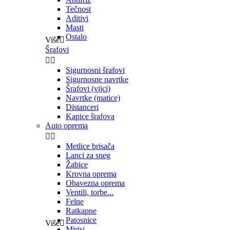
Tečnost
Aditivi
Masti
Ostalo
Više

Šrafovi


Sigurnosni šrafovi
Sigurnosne navrtke
Šrafovi (vijci)
Navrtke (matice)
Distanceri
Kapice šrafova
Auto oprema


Metlice brisača
Lanci za sneg
Žabice
Krovna oprema
Obavezna oprema
Ventili, torbe...
Felne
Ratkapne
Patosnice
Više

Mirisi