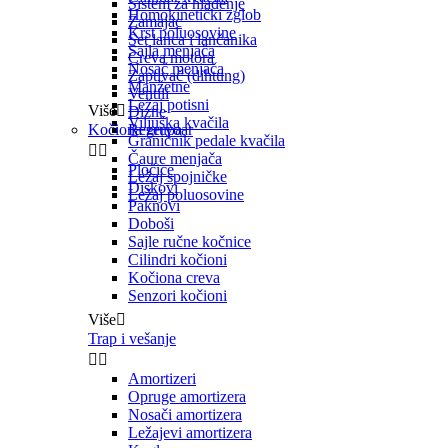
Sistem za hlađenje
Homokinetički zglob
Zamajac
Krst poluosovine
Set lanca i lančanika
Sajla menjača
Creva motora
Nosač menjača
Zaptivač (dihtung)
Manžetne
Ventili
Ležaj potisni
Više

Dizne
Viljuška kvačila
Kočiona grupa
Rezervoar
Graničnik pedale kvačila


Čaure menjača
Pločice
Ležaj spojničke
Diskovi
Ležaj poluosovine
Paknovi
Doboši
Sajle ručne kočnice
Cilindri kočioni
Kočiona creva
Senzori kočioni
Više

Trap i vešanje


Amortizeri
Opruge amortizera
Nosači amortizera
Ležajevi amortizera