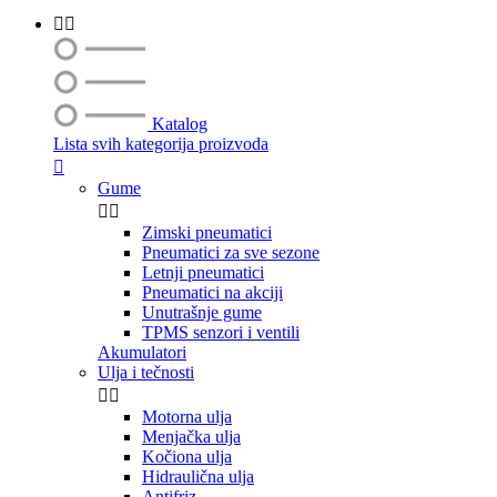


Katalog
Lista svih kategorija proizvoda

Gume


Zimski pneumatici
Pneumatici za sve sezone
Letnji pneumatici
Pneumatici na akciji
Unutrašnje gume
TPMS senzori i ventili
Akumulatori
Ulja i tečnosti


Motorna ulja
Menjačka ulja
Kočiona ulja
Hidraulična ulja
Antifriz