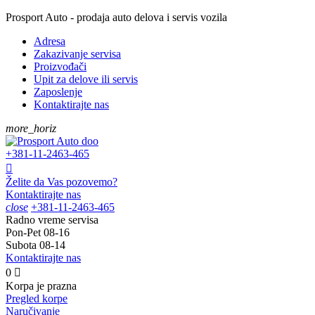
Prosport Auto - prodaja auto delova i servis vozila
Adresa
Zakazivanje servisa
Proizvođači
Upit za delove ili servis
Zaposlenje
Kontaktirajte nas
more_horiz
+381-11-
2463-465

Želite da Vas pozovemo?
Kontaktirajte nas
close
+381-11-
2463-465
Radno vreme servisa
Pon-Pet
08-16
Subota
08-14
Kontaktirajte nas
0

Korpa je prazna
Pregled korpe
Naručivanje