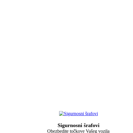
Sigurnosni šrafovi
Obezbedite točkove Vašeg vozila