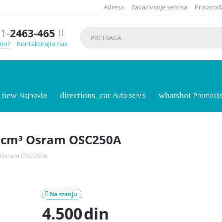
Adresa
Zakazivanje servisa
Proizvođ
1-
2463-465

emo?
Kontaktirajte nas
r_new
directions_car
whatshot
Najnovije
Auto servis
Promocij
00 cm³ Osram OSC250A
m³ Osram OSC250A
Na stanju

4.500
din