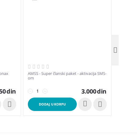

Sonax
AMSS - Super članski paket - aktivacija SMS-
Slušalice 
om
38001485
50
din
3.000
din
−
+
−
+


DODAJ U KORPU
DOD