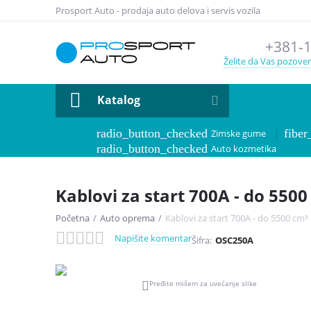
Prosport Auto - prodaja auto delova i servis vozila
+381-1
Želite da Vas pozov
Katalog
radio_button_checked
fibe
Zimske gume
radio_button_checked
Auto kozmetika
Kablovi za start 700A - do 55
Početna
/
Auto oprema
/
Kablovi za start 700A - do 5500 c
Napišite komentar
Šifra:
OSC250A
Pređite mišem za uvećanje slike
