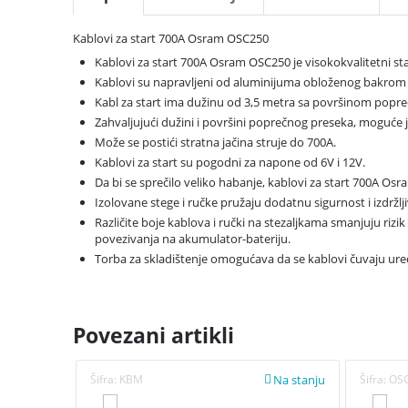
Kablovi za start 700A Osram OSC250
Kablovi za start 700A Osram OSC250 je visokokvalitetni sta
Kablovi su napravljeni od aluminijuma obloženog bakrom ko
Kabl za start ima dužinu od 3,5 metra sa površinom popr
Zahvaljujući dužini i površini poprečnog preseka, moguće 
Može se postići stratna jačina struje do 700A.
Kablovi za start su pogodni za napone od 6V i 12V.
Da bi se sprečilo veliko habanje, kablovi za start 700A Osr
Izolovane stege i ručke pružaju dodatnu sigurnost i izdržlji
Različite boje kablova i ručki na stezaljkama smanjuju rizi
povezivanja na akumulator-bateriju.
Torba za skladištenje omogućava da se kablovi čuvaju ured
Povezani artikli
Na stanju
Šifra:
KBM
Šifra:
OS
