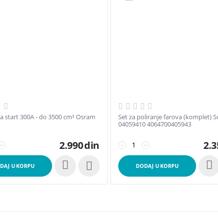
za start 300A - do 3500 cm³ Osram
Set za poliranje farova (komplet) 
04059410 4064700405943
2.990
din
2.3
+
−
+

DAJ U KORPU
DODAJ U KORPU