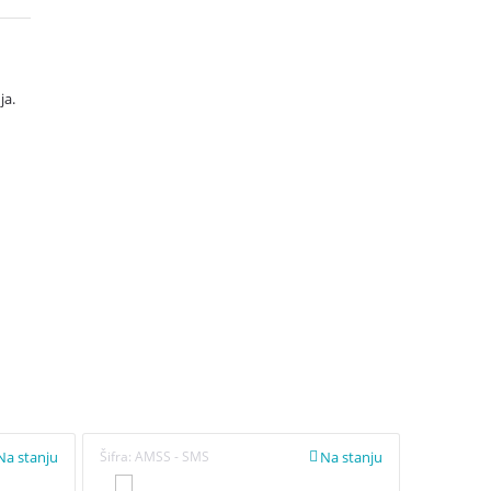
ja.
Na stanju
Na stanju
Šifra:
AMSS - SMS
Šifra:
5103
