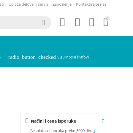
ači
Upit za delove ili servis
Zaposlenje
Kontaktirajte nas
0





radio_button_checked
e
Sigurnosni šrafovi
Načini i cena isporuke
— Besplatna isporuka preko 5000 din.