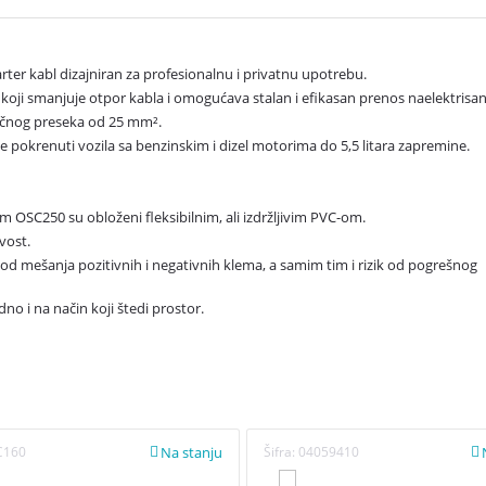
rter kabl dizajniran za profesionalnu i privatnu upotrebu.
ji smanjuje otpor kabla i omogućava stalan i efikasan prenos naelektrisan
ečnog preseka od 25 mm².
je pokrenuti vozila sa benzinskim i dizel motorima do 5,5 litara zapremine.
am OSC250 su obloženi fleksibilnim, ali izdržljivim PVC-om.
vost.
k od mešanja pozitivnih i negativnih klema, a samim tim i rizik od pogrešnog
no i na način koji štedi prostor.
Na stanju
C160
Šifra:
04059410

