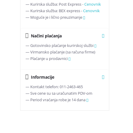
— Kurirska služba: Post Express -
Cenovnik
— Kurirska služba: BEX express -
Cenovnik
— Moguće je i lično preuzimanje
Načini plaćanja
— Gotovinsko plaćanje kurirskoj službi
— Virmansko plaćanje (sa računa firme)
— Plaćanje u prodavnici
Informacije
— Kontakt telefon: 011-2463-465
— Sve cene su sa uračunatim PDV-om
— Period vraćanja robe je 14 dana