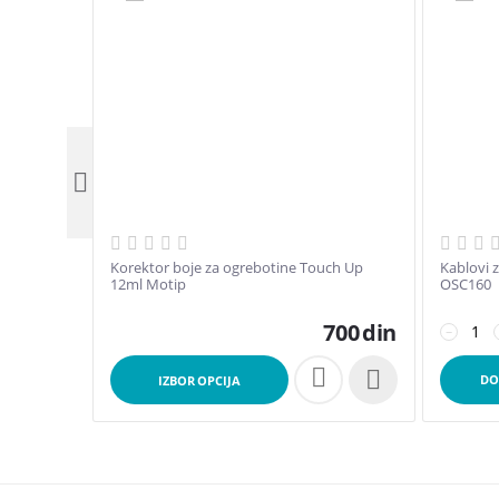

Korektor boje za ogrebotine Touch Up
Kablovi 
12ml Motip
OSC160
700
din
−

DO
IZBOR OPCIJA