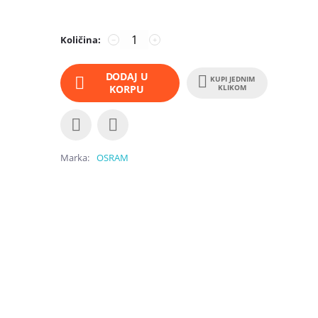
Količina:
−
+
DODAJ U
KUPI JEDNIM
KORPU
KLIKOM
Marka
OSRAM