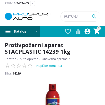
+381-11-
2463-465


0




Katalog
Protivpožarni aparat
STACPLASTIC 14239 1kg
Početna
/
Auto oprema
/
Obavezna oprema
/
Napišite komentar
Šifra:
14239