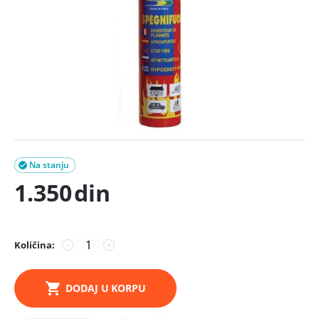
Na stanju

1.350
din
Količina:
−
+
DODAJ U KORPU