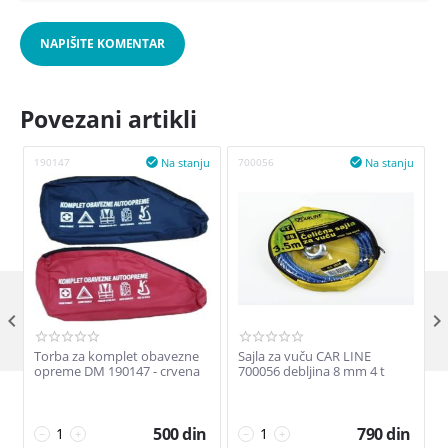
NAPIŠITE KOMENTAR
Povezani artikli
Na stanju
Na stanju
190147

700056

4

Torba za komplet obavezne
Sajla za vuču CAR LINE
P
opreme DM 190147 - crvena
700056 debljina 8 mm 4 t
500
din
790
din
−
+
−
+