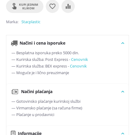
KUPI JEDNIM
KLIKOM
Marka
Stacplastic
Načini i cena isporuke
— Besplatna isporuka preko 5000 din.
— Kurirska služba: Post Express -
Cenovnik
— Kurirska služba: BEX express -
Cenovnik
— Moguće je i lično preuzimanje
Načini plaćanja
— Gotovinsko plaćanje kurirskoj službi
— Virmansko plaćanje (sa računa firme)
— Plaćanje u prodavnici
Informacije