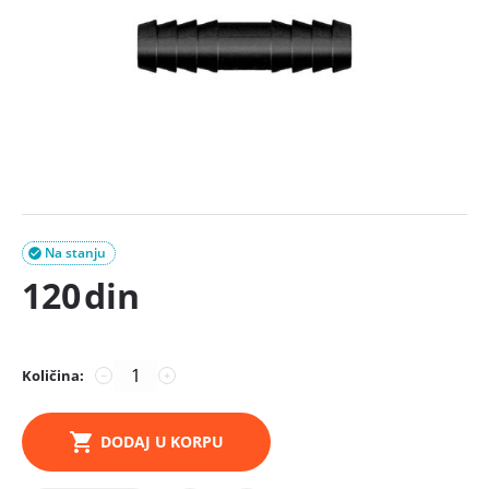
Na stanju

120
din
Količina:
−
+
DODAJ U KORPU