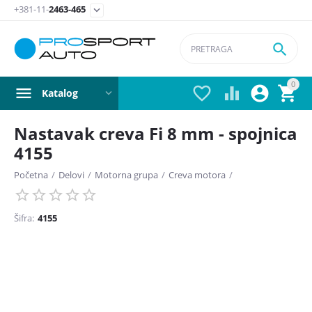
+381-11-
2463-465


0




Katalog
Nastavak creva Fi 8 mm - spojnica
4155
Početna
/
Delovi
/
Motorna grupa
/
Creva motora
/
Šifra:
4155