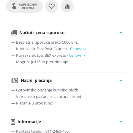
KUPI JEDNIM
KLIKOM
Načini i cena isporuke
— Besplatna isporuka preko 5000 din.
— Kurirska služba: Post Express -
Cenovnik
— Kurirska služba: BEX express -
Cenovnik
— Moguće je i lično preuzimanje
Načini plaćanja
— Gotovinsko plaćanje kurirskoj službi
— Virmansko plaćanje (sa računa firme)
— Plaćanje u prodavnici
Informacije
— Kontakt telefon: 011-2463-465