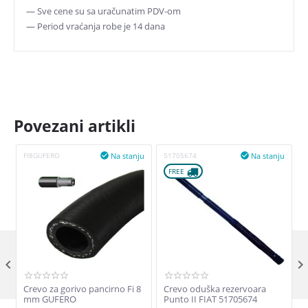
— Sve cene su sa uračunatim PDV-om
— Period vraćanja robe je 14 dana
Povezani artikli
Na stanju
Na stanju
FI8GUFERO

51705674

2
FREE 

Crevo za gorivo pancirno Fi 8
Crevo oduška rezervoara
R
mm GUFERO
Punto II FIAT 51705674