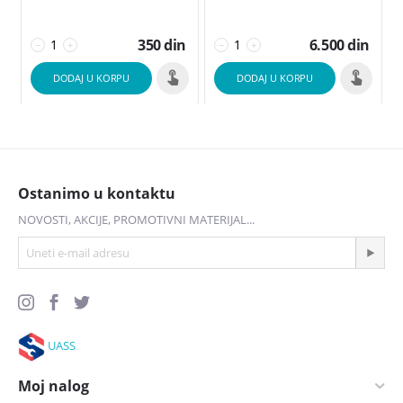
350
din
6.500
din
−
+
−
+
DODAJ U KORPU
DODAJ U KORPU
Ostanimo u kontaktu
NOVOSTI, AKCIJE, PROMOTIVNI MATERIJAL...
UASS
Moj nalog