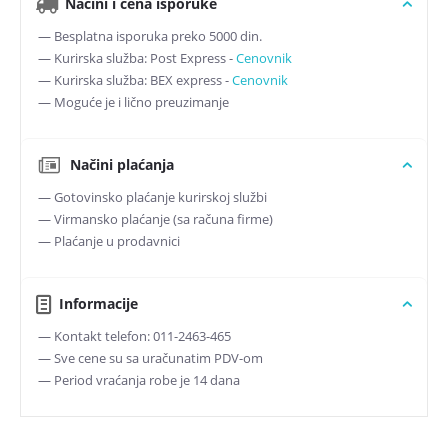
Načini i cena isporuke
— Besplatna isporuka preko 5000 din.
— Kurirska služba: Post Express -
Cenovnik
— Kurirska služba: BEX express -
Cenovnik
— Moguće je i lično preuzimanje
Načini plaćanja
— Gotovinsko plaćanje kurirskoj službi
— Virmansko plaćanje (sa računa firme)
— Plaćanje u prodavnici
Informacije
— Kontakt telefon: 011-2463-465
— Sve cene su sa uračunatim PDV-om
— Period vraćanja robe je 14 dana