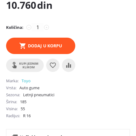
10.760
din
Količina:
−
+
DODAJ U KORPU
KUPI JEDNIM
KLIKOM
Marka
Toyo
Vrsta
Auto gume
Sezona
Letnji pneumatici
Širina
185
Visina
55
Radijus
R
16