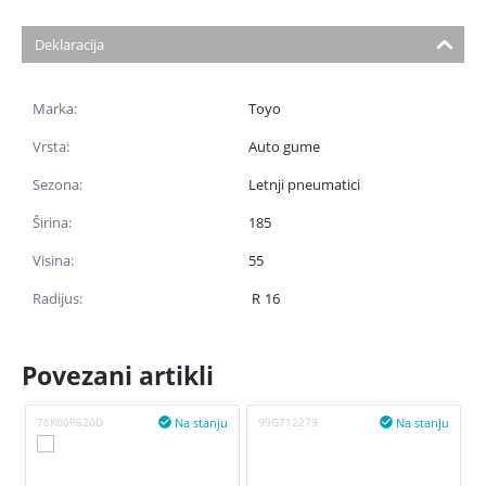
Deklaracija
Marka:
Toyo
Vrsta:
Auto gume
Sezona:
Letnji pneumatici
Širina:
185
Visina:
55
Radijus:
R
16
Povezani artikli
Na stanju
Na stanju
78K00R620D

99G712279
