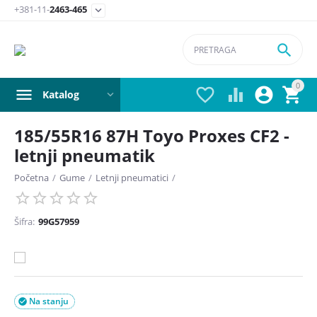
+381-11-
2463-465


0




Katalog
185/55R16 87H Toyo Proxes CF2 -
letnji pneumatik
Početna
/
Gume
/
Letnji pneumatici
/
Šifra:
99G57959
Na stanju
