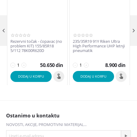

Rezervni točak - ćopavac (no
235/35R19 91Y Riken Ultra
problem KIT) 155/85R18
High Performance UHP letnji
5/112 78K00R620D
pneumatik
50.650
din
8.900
din
−
+
−
+
DODAJ U KORPU
DODAJ U KORPU
Ostanimo u kontaktu
NOVOSTI, AKCIJE, PROMOTIVNI MATERIJAL...