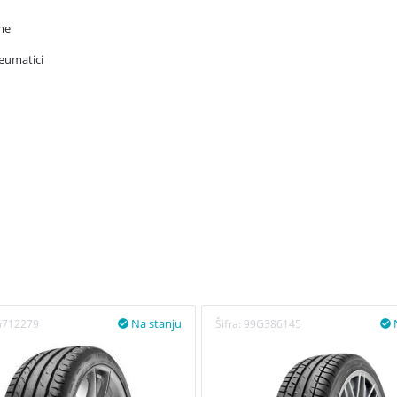
me
neumatici
Na stanju
G712279
Šifra:
99G386145

