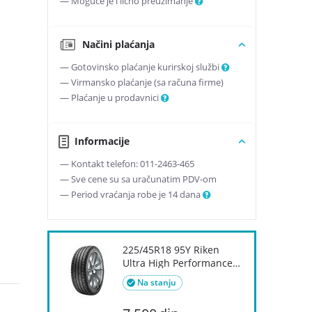
— Moguće je i lično preuzimanje
Načini plaćanja
— Gotovinsko plaćanje kurirskoj službi
— Virmansko plaćanje (sa računa firme)
— Plaćanje u prodavnici
Informacije
— Kontakt telefon: 011-2463-465
— Sve cene su sa uračunatim PDV-om
— Period vraćanja robe je 14 dana
225/45R18 95Y Riken
Ultra High Performance
letnji...
Na stanju
