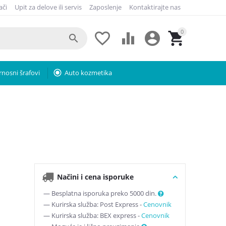
ači
Upit za delove ili servis
Zaposlenje
Kontaktirajte nas
0





rnosni šrafovi
radio_button_checked
Auto kozmetika
Načini i cena isporuke
— Besplatna isporuka preko 5000 din.
— Kurirska služba: Post Express -
Cenovnik
— Kurirska služba: BEX express -
Cenovnik