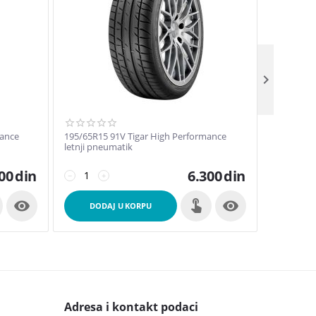

mance
195/65R15 91V Tigar High Performance
215/50R17
letnji pneumatik
pneumati
00
din
6.300
din
−
+
−
+


DODAJ U KORPU
DOD
Adresa i kontakt podaci