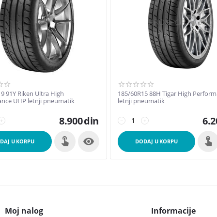
9 91Y Riken Ultra High
185/60R15 88H Tigar High Perfor
nce UHP letnji pneumatik
letnji pneumatik
8.900
din
6.2
+
−
+

DAJ U KORPU
DODAJ U KORPU
Moj nalog
Informacije