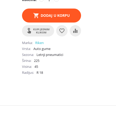
DODAJ U KORPU
KUPI JEDNIM
KLIKOM
Marka
Riken
Vrsta
Auto gume
Sezona
Letnji pneumatici
Širina
225
Visina
45
Radijus
R
18