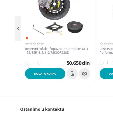

Rezervni točak - ćopavac (no problem KIT)
235/35R1
155/85R18 5/112 78K00R620D
Performa
50.650
din
−
+
−

DODAJ U KORPU
DO
Ostanimo u kontaktu