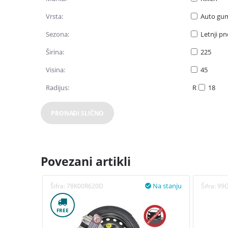
Vrsta:
Auto gu
Sezona:
Letnji p
Širina:
225
Visina:
45
Radijus:
R
18
PRONAĐI SLIČNO
Povezani artikli
Na stanju
Šifra:
78K00R620D
Šifra:
99

FREE