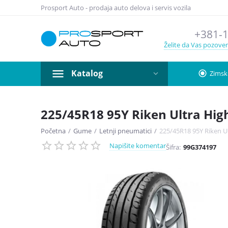
Prosport Auto - prodaja auto delova i servis vozila
+381-1
Želite da Vas pozov
Katalog
radio_button_checked
Zimsk
225/45R18 95Y Riken Ultra Hig
Početna
/
Gume
/
Letnji pneumatici
/
225/45R18 95Y Riken U
Napišite komentar
Šifra:
99G374197