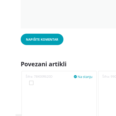
NAPIŠITE KOMENTAR
Povezani artikli
Na stanju
Šifra:
78K00R620D
Šifra:
99
