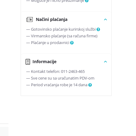
— Moguće je i lično preuzimanje
Načini plaćanja
— Gotovinsko plaćanje kurirskoj službi
— Virmansko plaćanje (sa računa firme)
— Plaćanje u prodavnici
Informacije
— Kontakt telefon: 011-2463-465
— Sve cene su sa uračunatim PDV-om
— Period vraćanja robe je 14 dana