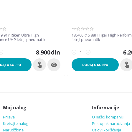
9 91Y Riken Ultra High
185/60R15 88H Tigar High Perfor
nce UHP letnji pneumatik
letnji pneumatik
8.900
din
6.2
+
−
+

DAJ U KORPU
DODAJ U KORPU
Moj nalog
Informacije
Prijava
O našoj kompaniji
Kreirajte nalog
Postupak naručivanja
Narudžbine
Uslovi korišćenja