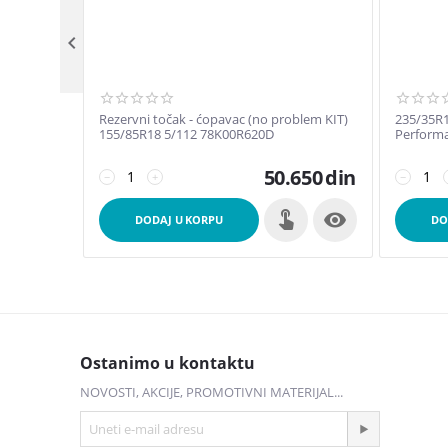

Rezervni točak - ćopavac (no problem KIT)
235/35R1
155/85R18 5/112 78K00R620D
Performa
50.650
din
−
+
−

DODAJ U KORPU
DO
Ostanimo u kontaktu
NOVOSTI, AKCIJE, PROMOTIVNI MATERIJAL...