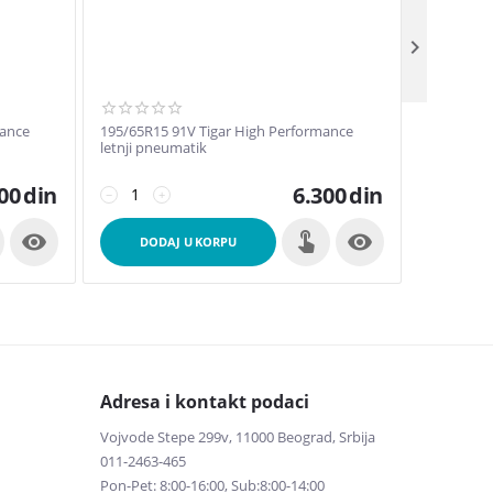

mance
195/65R15 91V Tigar High Performance
215/50R17
letnji pneumatik
pneumati
00
din
6.300
din
−
+
−
+


DODAJ U KORPU
DOD
Adresa i kontakt podaci
Vojvode Stepe 299v, 11000 Beograd, Srbija
011-2463-465
Pon-Pet: 8:00-16:00, Sub:8:00-14:00