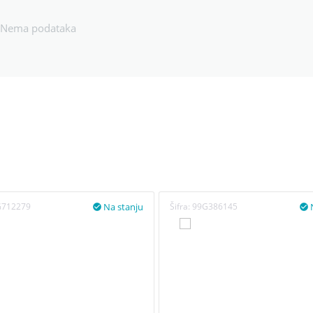
Nema podataka
Na stanju
G712279
Šifra:
99G386145

