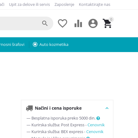
ači
Upit za delove ili servis
Zaposlenje
Kontaktirajte nas
0





rnosni šrafovi
radio_button_checked
Auto kozmetika
Načini i cena isporuke
— Besplatna isporuka preko 5000 din.
— Kurirska služba: Post Express -
Cenovnik
— Kurirska služba: BEX express -
Cenovnik