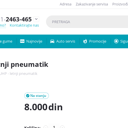
Adresa
Zakazivanje servisa
Proizvođ
1-
2463-465

emo?
Kontaktirajte nas
e gume
fiber_new
Najnovije
directions_car
Auto servis
whatshot
Promocije
radio_button_checked
Sigu
tnji pneumatik
UHP - letnji pneumatik
Na stanju

8.000
din
Količina:
−
+