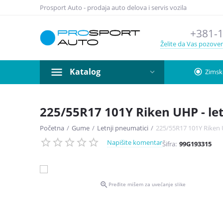
Prosport Auto - prodaja auto delova i servis vozila
+381-1
Želite da Vas pozov
Katalog
radio_button_checked
Zimsk
225/55R17 101Y Riken UHP - le
Početna
/
Gume
/
Letnji pneumatici
/
225/55R17 101Y Riken 
Napišite komentar
Šifra:
99G193315

Pređite mišem za uvećanje slike