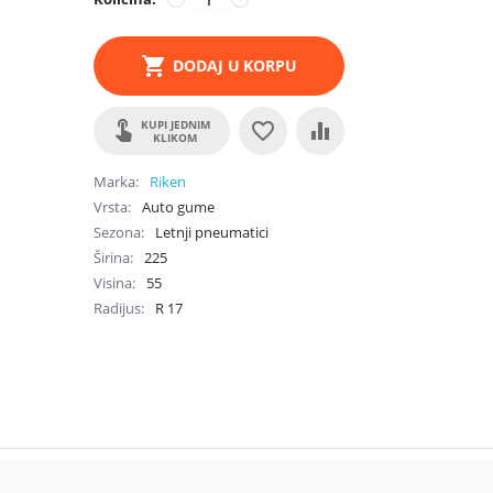
DODAJ U KORPU
KUPI JEDNIM
KLIKOM
Marka
Riken
Vrsta
Auto gume
Sezona
Letnji pneumatici
Širina
225
Visina
55
Radijus
R
17