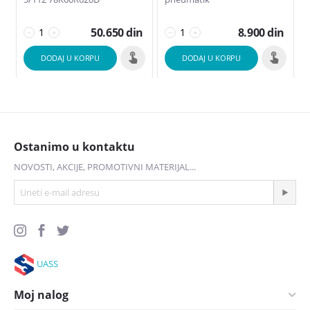
50.650
din
8.900
din
−
+
−
+
DODAJ U KORPU
DODAJ U KORPU
Ostanimo u kontaktu
NOVOSTI, AKCIJE, PROMOTIVNI MATERIJAL...
UASS
Moj nalog