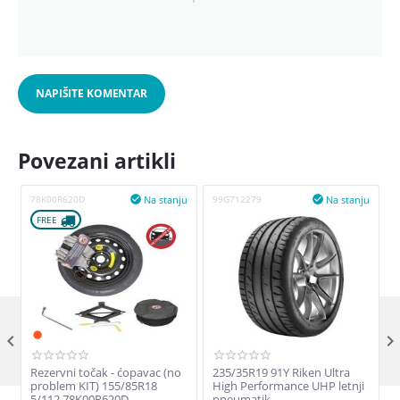
NAPIŠITE KOMENTAR
Povezani artikli
Na stanju
Na stanju
78K00R620D

99G712279

FREE 

Rezervni točak - ćopavac (no
235/35R19 91Y Riken Ultra
problem KIT) 155/85R18
High Performance UHP letnji
5/112 78K00R620D
pneumatik