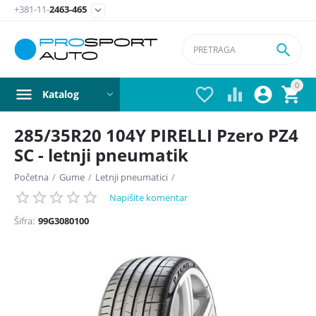
+381-11-
2463-465


0




Katalog
285/35R20 104Y PIRELLI Pzero PZ4
SC - letnji pneumatik
Početna
/
Gume
/
Letnji pneumatici
/
Napišite komentar
Šifra:
99G3080100