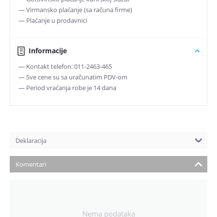
— Virmansko plaćanje (sa računa firme)
— Plaćanje u prodavnici
Informacije
— Kontakt telefon: 011-2463-465
— Sve cene su sa uračunatim PDV-om
— Period vraćanja robe je 14 dana
Deklaracija
Komentari
Nema podataka