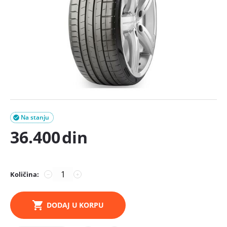
Na stanju

36.400
din
Količina:
−
+
DODAJ U KORPU