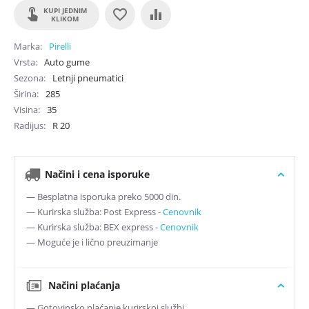
KUPI JEDNIM
KLIKOM
Marka
Pirelli
Vrsta
Auto gume
Sezona
Letnji pneumatici
Širina
285
Visina
35
Radijus
R
20
Načini i cena isporuke
— Besplatna isporuka preko 5000 din.
— Kurirska služba: Post Express -
Cenovnik
— Kurirska služba: BEX express -
Cenovnik
— Moguće je i lično preuzimanje
Načini plaćanja
— Gotovinsko plaćanje kurirskoj službi