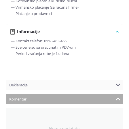
— Gotovinsko plaćanje kurirskoj službi
— Virmansko plaćanje (sa računa firme)
— Plaćanje u prodavnici
Informacije
— Kontakt telefon: 011-2463-465
— Sve cene su sa uračunatim PDV-om
— Period vraćanja robe je 14 dana
Deklaracija
Komentari
Nema podataka