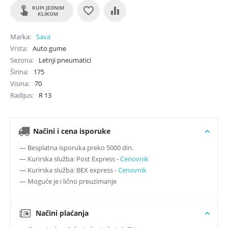
KUPI JEDNIM
KLIKOM
Marka
Sava
Vrsta
Auto gume
Sezona
Letnji pneumatici
Širina
175
Visina
70
Radijus
R
13
Načini i cena isporuke
— Besplatna isporuka preko 5000 din.
— Kurirska služba: Post Express -
Cenovnik
— Kurirska služba: BEX express -
Cenovnik
— Moguće je i lično preuzimanje
Načini plaćanja