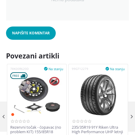
NAPIŠITE KOMENTAR
Povezani artikli
Na stanju
Na stanju
78K00R620D

99G712279

FREE 

Rezervni točak - ćopavac (no
235/35R19 91Y Riken Ultra
problem KIT) 155/85R18
High Performance UHP letnji