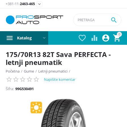
+381-11-
2463-465


0




Katalog
175/70R13 82T Sava PERFECTA -
letnji pneumatik
Početna
/
Gume
/
Letnji pneumatici
/
Napišite komentar
Šifra:
99G530491