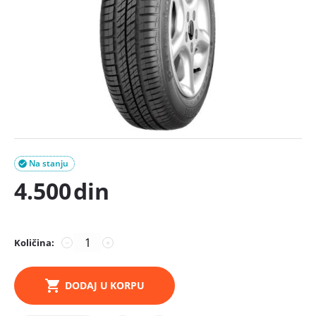
Na stanju

4.500
din
Količina:
−
+
DODAJ U KORPU