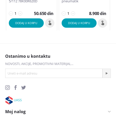
5/112 78K00R620D
pneumatik
50.650
din
8.900
din
−
+
−
+
DODAJ U KORPU
DODAJ U KORPU
Ostanimo u kontaktu
NOVOSTI, AKCIJE, PROMOTIVNI MATERIJAL...
UASS
Moj nalog