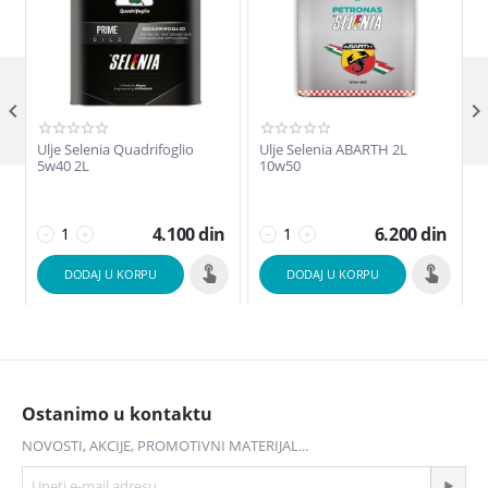

Ulje Selenia Quadrifoglio
Ulje Selenia ABARTH 2L
5w40 2L
10w50
4.100
din
6.200
din
−
+
−
+
DODAJ U KORPU
DODAJ U KORPU
Ostanimo u kontaktu
NOVOSTI, AKCIJE, PROMOTIVNI MATERIJAL...