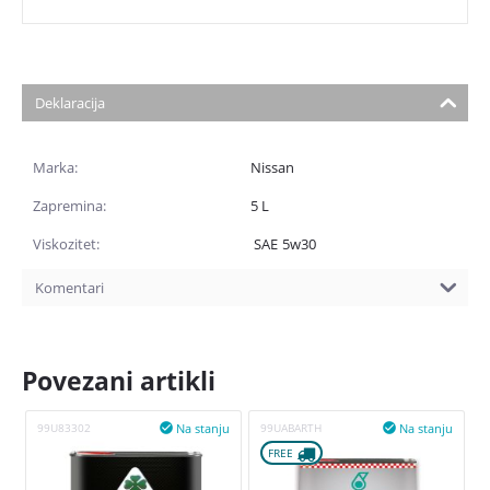
Deklaracija
Marka:
Nissan
Zapremina:
5 L
Viskozitet:
SAE
5w30
Komentari
Povezani artikli
Na stanju
Na stanju
99U83302

99UABARTH

FREE 