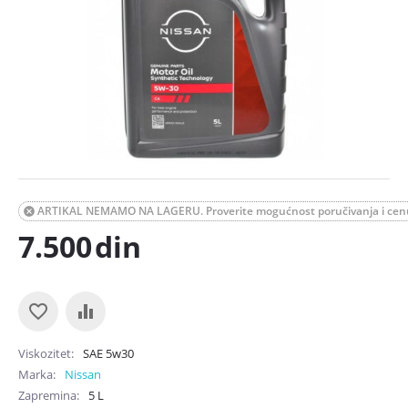
ARTIKAL NEMAMO NA LAGERU. Proverite mogućnost poručivanja i cen

7.500
din
Viskozitet
SAE
5w30
Marka
Nissan
Zapremina
5 L