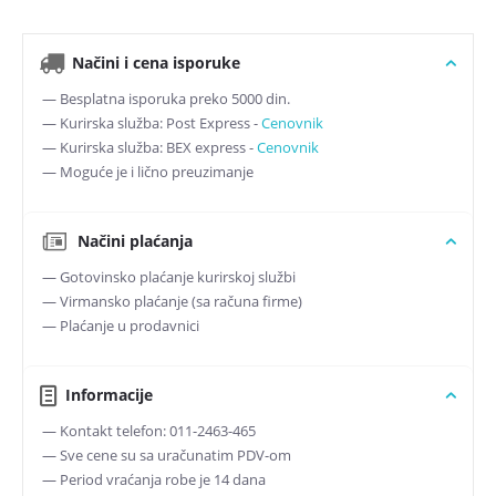
Načini i cena isporuke
— Besplatna isporuka preko 5000 din.
— Kurirska služba: Post Express -
Cenovnik
— Kurirska služba: BEX express -
Cenovnik
— Moguće je i lično preuzimanje
Načini plaćanja
— Gotovinsko plaćanje kurirskoj službi
— Virmansko plaćanje (sa računa firme)
— Plaćanje u prodavnici
Informacije
— Kontakt telefon: 011-2463-465
— Sve cene su sa uračunatim PDV-om
— Period vraćanja robe je 14 dana