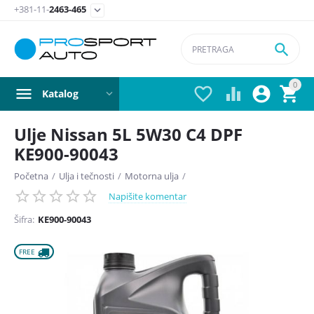
+381-11-
2463-465


0




Katalog
Ulje Nissan 5L 5W30 C4 DPF
KE900-90043
Početna
/
Ulja i tečnosti
/
Motorna ulja
/
Napišite komentar
Šifra:
KE900-90043
FREE 