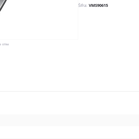
Šifra:
VMS90615
 slike