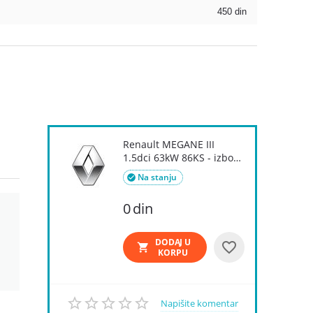
450
din
Renault MEGANE III
1.5dci 63kW 86KS - izbor
delova i...
Na stanju

0
din
DODAJ U
KORPU
Napišite komentar