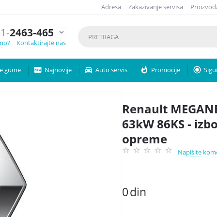
Adresa
Zakazivanje servisa
Proizvođ
1-
2463-465

emo?
Kontaktirajte nas
e gume
fiber_new
Najnovije
directions_car
Auto servis
whatshot
Promocije
radio_button_checked
Sigu
Renault MEGANE 
63kW 86KS - izbo
opreme
Napišite kom
0
din