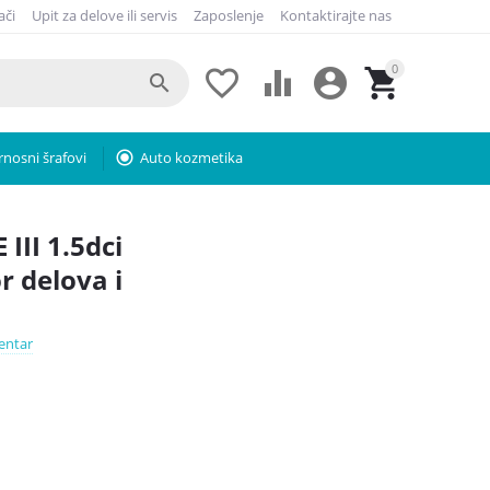
ači
Upit za delove ili servis
Zaposlenje
Kontaktirajte nas
0





rnosni šrafovi
radio_button_checked
Auto kozmetika
III 1.5dci
r delova i
entar