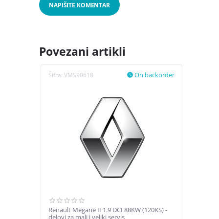
NAPIŠITE KOMENTAR
Povezani artikli
On backorder
Šifra:
VMS90618

Renault Megane II 1.9 DCI 88KW (120KS) -
delovi za mali i veliki servis