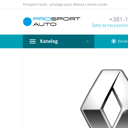
Prosport Auto - prodaja auto delova i servis vozila
+381-1
Želite da Vas pozov
Katalog
radio_button_checked
Zimsk