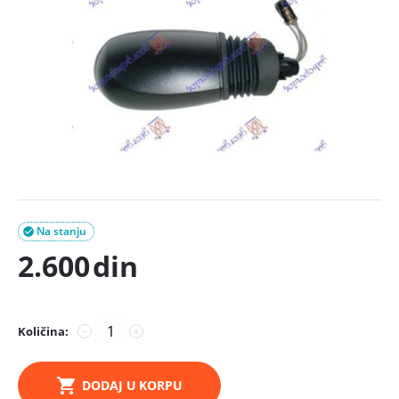
Na stanju

2.600
din
Količina:
−
+
DODAJ U KORPU