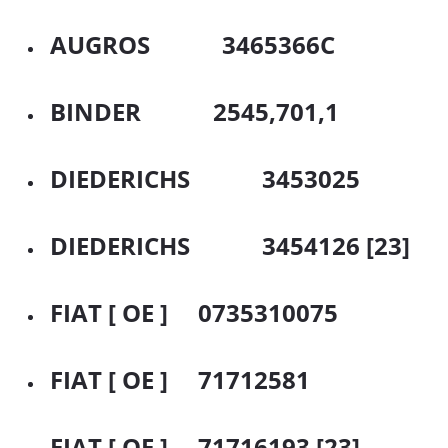
AUGROS 3465366C
BINDER 2545,701,1
DIEDERICHS 3453025
DIEDERICHS 3454126 [23]
FIAT [ OE ] 0735310075
FIAT [ OE ] 71712581
FIAT [ OE ] 71716193 [23]