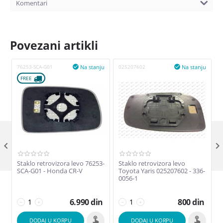
Komentari
Povezani artikli
Na stanju
Na stanju
76253-SCA-G01

025207602

0
FREE 

Staklo retrovizora levo 76253-
Staklo retrovizora levo
SCA-G01 - Honda CR-V
Toyota Yaris 025207602 - 336-
0056-1
6.990
din
800
din
−
+
−
+
DODAJ U KORPU
DODAJ U KORPU