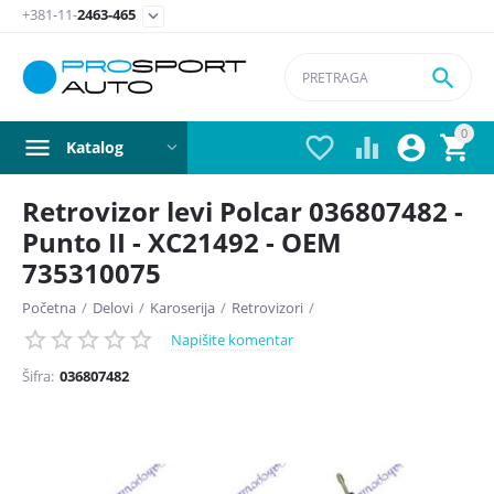
+381-11-
2463-465


0




Katalog
Retrovizor levi Polcar 036807482 -
Punto II - XC21492 - OEM
735310075
Početna
/
Delovi
/
Karoserija
/
Retrovizori
/
Napišite komentar
Šifra:
036807482