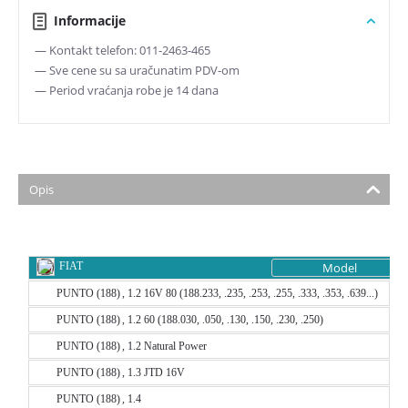
Informacije
— Kontakt telefon: 011-2463-465
— Sve cene su sa uračunatim PDV-om
— Period vraćanja robe je 14 dana
Opis
Model
FIAT
PUNTO (188) , 1.2 16V 80 (188.233, .235, .253, .255, .333, .353, .639...)
PUNTO (188) , 1.2 60 (188.030, .050, .130, .150, .230, .250)
PUNTO (188) , 1.2 Natural Power
PUNTO (188) , 1.3 JTD 16V
PUNTO (188) , 1.4