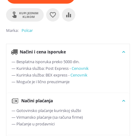
KUPI JEDNIM
KLIKOM
Marka
Polcar
Načini i cena isporuke
— Besplatna isporuka preko 5000 din.
— Kurirska služba: Post Express -
Cenovnik
— Kurirska služba: BEX express -
Cenovnik
— Moguće je i lično preuzimanje
Načini plaćanja
— Gotovinsko plaćanje kurirskoj službi
— Virmansko plaćanje (sa računa firme)
— Plaćanje u prodavnici