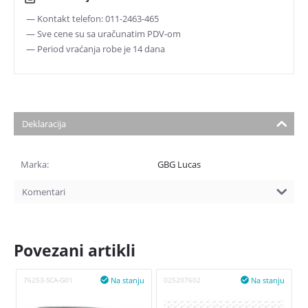
— Kontakt telefon: 011-2463-465
— Sve cene su sa uračunatim PDV-om
— Period vraćanja robe je 14 dana
Deklaracija
Marka:
GBG Lucas
Komentari
Povezani artikli
Na stanju
Na stanju
76253-SCA-G01

025207602

0