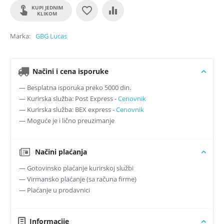
KUPI JEDNIM
KLIKOM
Marka
GBG Lucas
Načini i cena isporuke
— Besplatna isporuka preko 5000 din.
— Kurirska služba: Post Express -
Cenovnik
— Kurirska služba: BEX express -
Cenovnik
— Moguće je i lično preuzimanje
Načini plaćanja
— Gotovinsko plaćanje kurirskoj službi
— Virmansko plaćanje (sa računa firme)
— Plaćanje u prodavnici
Informacije