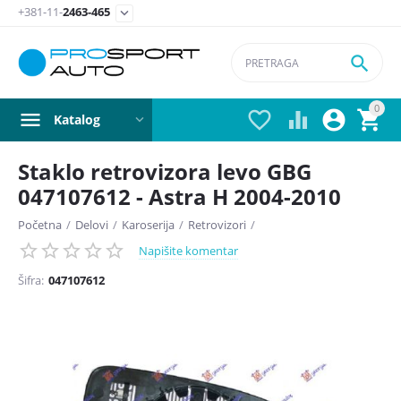
+381-11-
2463-465


0




Katalog
Staklo retrovizora levo GBG
047107612 - Astra H 2004-2010
Početna
/
Delovi
/
Karoserija
/
Retrovizori
/
Napišite komentar
Šifra:
047107612