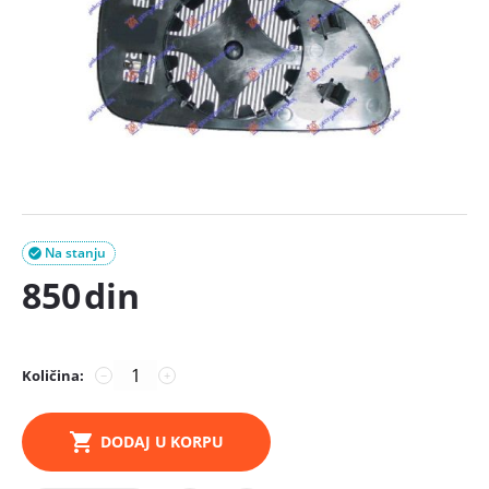
Na stanju

850
din
Količina:
−
+
DODAJ U KORPU