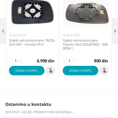

Staklo retrovizora levo 76253-
Staklo retrovizora levo
R
SCA-G01 - Honda CR-V
Toyota Yaris 025207602 - 336-
0
0056-1
6.990
din
800
din
−
+
−
+
DODAJ U KORPU
DODAJ U KORPU
Ostanimo u kontaktu
NOVOSTI, AKCIJE, PROMOTIVNI MATERIJAL...