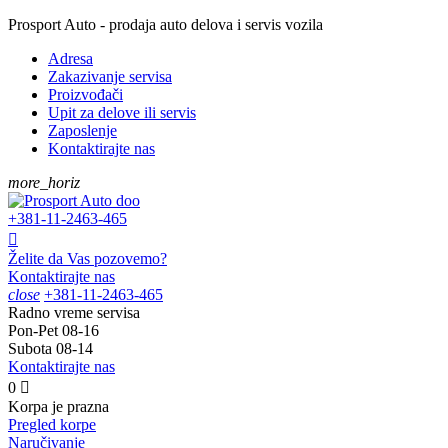
Prosport Auto - prodaja auto delova i servis vozila
Adresa
Zakazivanje servisa
Proizvođači
Upit za delove ili servis
Zaposlenje
Kontaktirajte nas
more_horiz
+381-11-
2463-465

Želite da Vas pozovemo?
Kontaktirajte nas
close
+381-11-
2463-465
Radno vreme servisa
Pon-Pet
08-16
Subota
08-14
Kontaktirajte nas
0

Korpa je prazna
Pregled korpe
Naručivanje