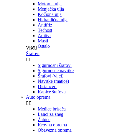
Motorna ulja
Menjačka ulja
Kočiona ulja
Hidraulična ulja
Antifriz
Tečnost
Aditivi
Masti
Ostalo
Više

Šrafovi


Sigurnosni šrafovi
Sigurnosne navrtke
Šrafovi (vijci)
Navrtke (matice)
Distanceri
Kapice šrafova
Auto oprema


Metlice brisača
Lanci za sneg
Žabice
Krovna oprema
Obavezna oprema