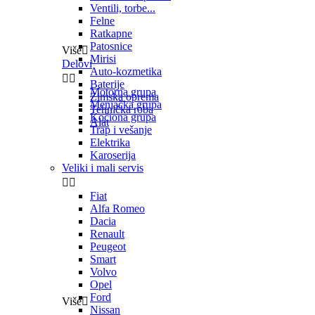
Ventili, torbe...
Felne
Ratkapne
Patosnice
Više

Mirisi
Delovi
Auto-kozmetika


Baterije
Motorna grupa
Zimska oprema
Menjačka grupa
Tehnička roba
Kočiona grupa
Alat
Trap i vešanje
Elektrika
Karoserija
Veliki i mali servis


Fiat
Alfa Romeo
Dacia
Renault
Peugeot
Smart
Volvo
Opel
Ford
Više

Nissan