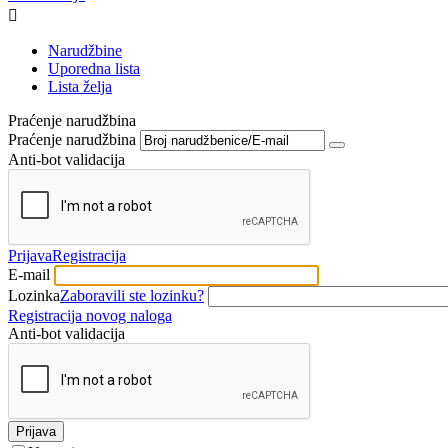

Narudžbine
Uporedna lista
Lista želja
Praćenje narudžbina
Praćenje narudžbina
Anti-bot validacija
Prijava
Registracija
E-mail
Lozinka
Zaboravili ste lozinku?
Registracija novog naloga
Anti-bot validacija
Prijava