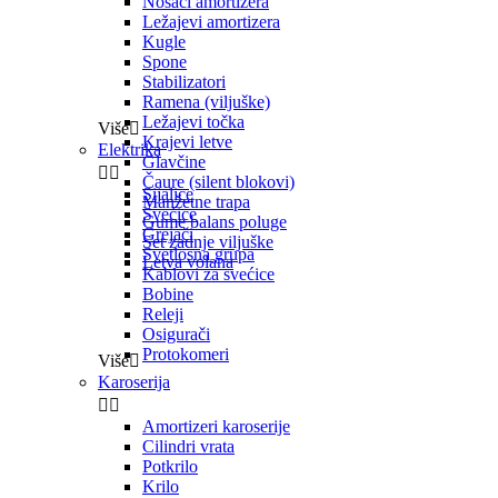
Nosači amortizera
Ležajevi amortizera
Kugle
Spone
Stabilizatori
Ramena (viljuške)
Ležajevi točka
Više

Krajevi letve
Elektrika
Glavčine


Čaure (silent blokovi)
Sijalice
Manžetne trapa
Svećice
Gume balans poluge
Grejači
Set zadnje viljuške
Svetlosna grupa
Letva volana
Kablovi za svećice
Bobine
Releji
Osigurači
Protokomeri
Više

Karoserija


Amortizeri karoserije
Cilindri vrata
Potkrilo
Krilo