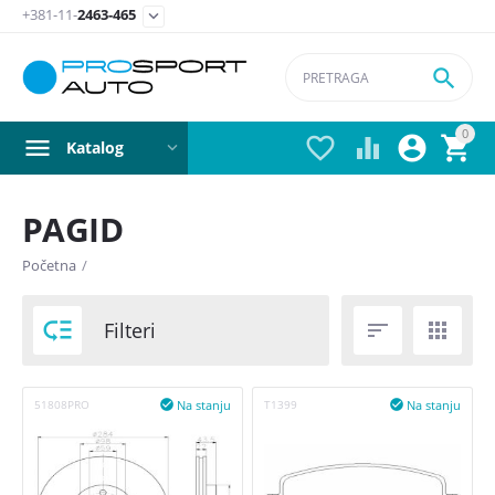
+381-11-
2463-465


0




Katalog
PAGID
Postavite filter
Početna
/
Cena

Filteri


din
–
din
Na stanju
Na stanju
51808PRO

T1399

2150
din
3900
din