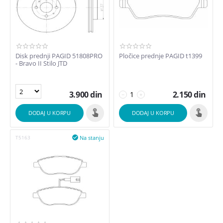
Disk prednji PAGID 51808PRO
Pločice prednje PAGID t1399
- Bravo II Stilo JTD
3.900
din
2.150
din
−
+
DODAJ U KORPU
DODAJ U KORPU
Na stanju
T5163
