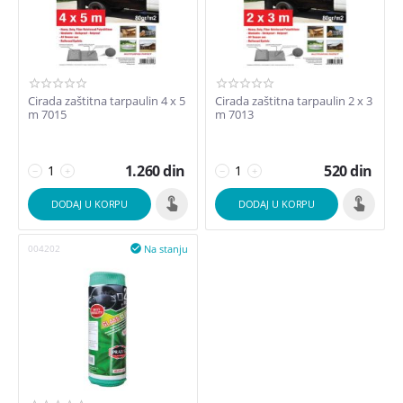
Cirada zaštitna tarpaulin 4 x 5
Cirada zaštitna tarpaulin 2 x 3
m 7015
m 7013
1.260
din
520
din
−
+
−
+
DODAJ U KORPU
DODAJ U KORPU
Na stanju
004202
