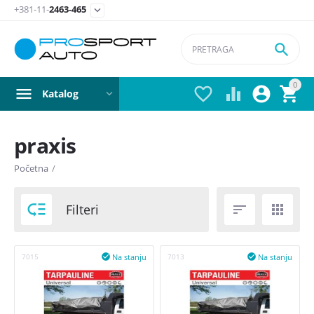
+381-11-
2463-465


0




Katalog
praxis
Postavite filter
Početna
/
Cena

Filteri


din
–
din
Na stanju
Na stanju
7015

7013

450
din
1260
din