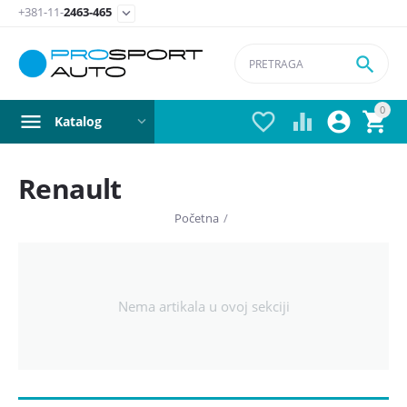
+381-11-
2463-465


0




Katalog
Renault
Početna
/
Nema artikala u ovoj sekciji